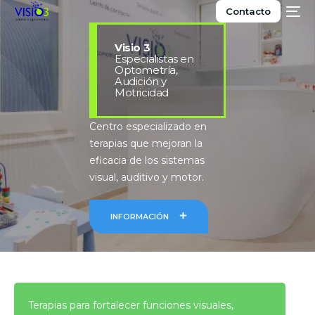
Contacto
O
Visio 3
V
Especialistas en
C
Optometría,
E
Audición y
Vi
Motricidad
Ce
o especializado en
vis
ias que mejoran la
efe
cia de los sistemas
sal
, auditivo y motor.
dif
ORMACIÓN
Terapias para fortalecer funciones visuales,